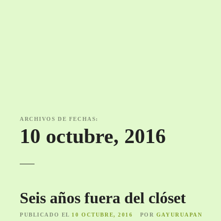
S
a
l
t
a
r
a
l
c
o
ARCHIVOS DE FECHAS:
n
10 octubre, 2016
t
e
n
i
d
Seis años fuera del clóset
o
PUBLICADO EL
10 OCTUBRE, 2016
POR
GAYURUAPAN