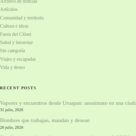
v
Archivo de noticias
Artículos
e
Comunidad y territorio
g
Cultura e ideas
Fuera del Clóset
a
Salud y bienestar
c
Sin categoría
Viajes y escapadas
i
Vida y deseo
ó
n
RECENT POSTS
d
Vapores y encuentros desde Uruapan: anonimato en una ciud
e
31 julio, 2026
Hombres que trabajan, mandan y desean
l
26 julio, 2026