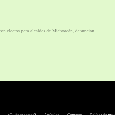
ron electos para alcaldes de Michoacán, denuncian
¿Quiénes somos?
Artículos
Contacto
Política de pri