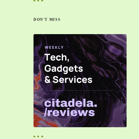
c
a
r
DON'T MISS