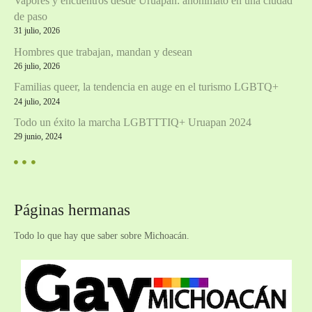
Vapores y encuentros desde Uruapan: anonimato en una ciudad
de paso
o
31 julio, 2026
s
Hombres que trabajan, mandan y desean
26 julio, 2026
Familias queer, la tendencia en auge en el turismo LGBTQ+
24 julio, 2024
Todo un éxito la marcha LGBTTTIQ+ Uruapan 2024
29 junio, 2024
Páginas hermanas
Todo lo que hay que saber sobre Michoacán.