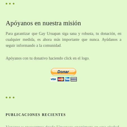
n
d
Apóyanos en nuestra misión
e
Para garantizar que Gay Uruapan siga sana y robusta, tu donación, en
cualquier medida, es ahora más importante que nunca. Ayúdanos a
l
seguir informando a la comunidad.
o
Apóyanos con tu donativo haciendo click en el logo.
s
p
u
e
s
PUBLICACIONES RECIENTES
t