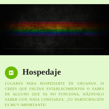
Hospedaje
LUGARES PARA HOSPEDARTE EN URUAPAN. SI
CREES QUE FALTAN ESTABLECIMIENTOS O SABES
DE ALGUNO QUE YA NO FUNCIONA, HÁZNOSLO
SABER CON TODA CONFIANZA. ¡TU PARTICIPACIÓN
ES MUY IMPORTANTE!