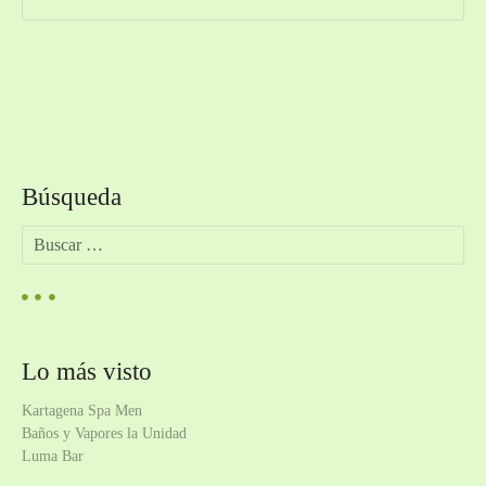
N
a
Búsqueda
v
B
e
u
s
g
c
a
a
r
Lo más visto
:
c
Kartagena Spa Men
i
Baños y Vapores la Unidad
Luma Bar
ó