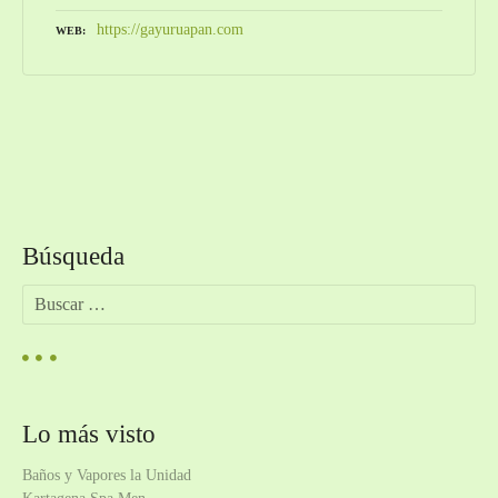
https://gayuruapan.com
WEB
N
a
Búsqueda
v
B
e
u
s
g
c
a
a
r
Lo más visto
:
c
Baños y Vapores la Unidad
i
Kartagena Spa Men