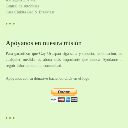
Central de autobuses
ó
Casa Chikita Bed & Breakfast
n
d
Apóyanos en nuestra misión
e
Para garantizar que Gay Uruapan siga sana y robusta, tu donación, en
l
cualquier medida, es ahora más importante que nunca. Ayúdanos a
seguir informando a la comunidad.
o
Apóyanos con tu donativo haciendo click en el logo.
s
p
u
e