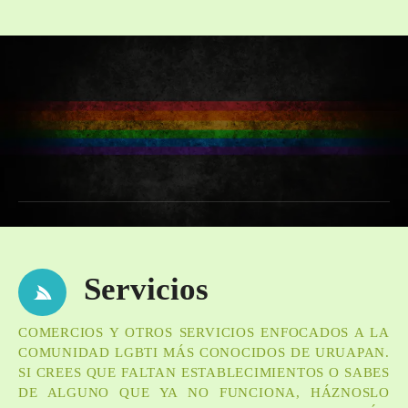
Servicios
COMERCIOS Y OTROS SERVICIOS ENFOCADOS A LA
COMUNIDAD LGBTI MÁS CONOCIDOS DE URUAPAN.
SI CREES QUE FALTAN ESTABLECIMIENTOS O SABES
DE ALGUNO QUE YA NO FUNCIONA, HÁZNOSLO