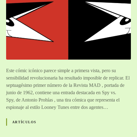
a
u
m
b
a
r
n
i
o
r
d
s
e
i
s
u
d
n
Este cómic icónico parece simple a primera vista, pero su
e
h
sensibilidad revolucionaria ha resultado imposible de replicar. El
u
o
septuagésimo primer número de la Revista MAD , portada de
n
m
junio de 1962, contiene una entrada destacada en Spy vs.
a
b
Spy, de Antonio Prohías , una tira cómica que representa el
p
r
espionaje al estilo Looney Tunes entre dos agentes…
á
e
g
e
i
ARTÍCULOS
s
n
h
a