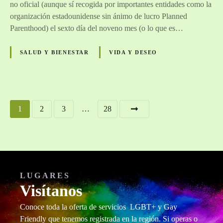
no oficial (aunque sí recogida por importantes entidades como la
6
organización estadounidense sin ánimo de lucro Planned
/
Parenthood) el sexto día del noveno mes (o lo que es…
9
)
SALUD Y BIENESTAR
VIDA Y DESEO
D
í
a
m
N
u
1
2
3
…
28
n
a
d
i
v
a
l
e
LUGARES
d
g
Visítanos
e
l
a
Conoce toda la oferta de servicios LGBT+ y Gay
s
Friendly que tenemos registrada en la región. Si operas o