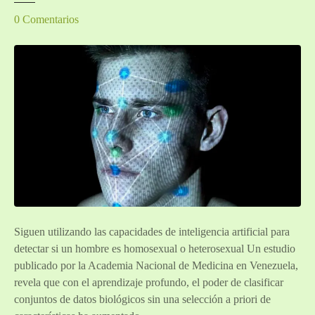
e
0
Comentarios
n
¿
P
o
d
r
í
a
l
a
i
n
Siguen utilizando las capacidades de inteligencia artificial para
t
detectar si un hombre es homosexual o heterosexual Un estudio
e
publicado por la Academia Nacional de Medicina en Venezuela,
l
revela que con el aprendizaje profundo, el poder de clasificar
i
conjuntos de datos biológicos sin una selección a priori de
g