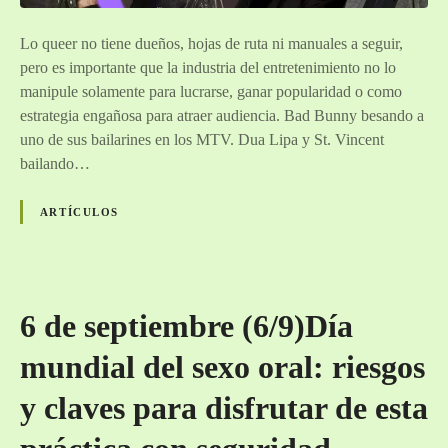
e
:
?
q
r
Lo queer no tiene dueños, hojas de ruta ni manuales a seguir,
u
e
pero es importante que la industria del entretenimiento no lo
e
p
manipule solamente para lucrarse, ganar popularidad o como
e
e
estrategia engañosa para atraer audiencia. Bad Bunny besando a
r
n
uno de sus bailarines en los MTV. Dua Lipa y St. Vincent
b
s
bailando…
a
a
i
n
ARTÍCULOS
t
d
i
o
n
“
g
e
,
6 de septiembre (6/9)Día
s
¿
p
mundial del sexo oral: riesgos
Q
í
u
a
y claves para disfrutar de esta
e
c
e
o