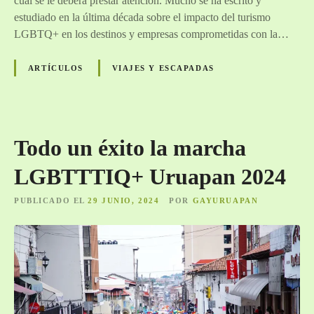
cual se le deberá prestar atención. Mucho se ha escrito y
r
estudiado en la última década sobre el impacto del turismo
,
LGBTQ+ en los destinos y empresas comprometidas con la…
l
a
ARTÍCULOS
VIAJES Y ESCAPADAS
t
e
n
d
e
Todo un éxito la marcha
n
LGBTTTIQ+ Uruapan 2024
c
i
PUBLICADO EL
29 JUNIO, 2024
POR
GAYURUAPAN
a
e
n
a
u
g
e