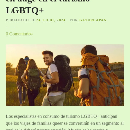
LGBTQ+
PUBLICADO EL
24 JULIO, 2024
POR
GAYURUAPAN
e
0
Comentarios
n
F
a
m
i
l
i
a
s
q
u
Los especialistas en consumo de turismo LGBTQ+ anticipan
e
que los viajes de familias queer se convertirán en un segmento al
e