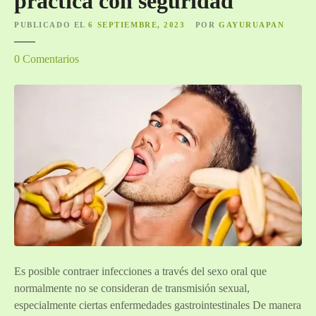
práctica con seguridad
r
n
…
PUBLICADO EL
6 SEPTIEMBRE, 2023
POR
GAYURUAPAN
t
Q
r
e
0
Comentarios
u
a
n
é
e
6
?
s
d
p
e
í
s
a
e
”
p
t
i
e
m
b
Es posible contraer infecciones a través del sexo oral que
r
normalmente no se consideran de transmisión sexual,
e
especialmente ciertas enfermedades gastrointestinales De manera
(