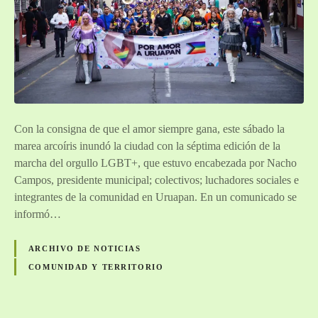
e
n
e
l
t
u
r
i
Con la consigna de que el amor siempre gana, este sábado la
s
marea arcoíris inundó la ciudad con la séptima edición de la
m
marcha del orgullo LGBT+, que estuvo encabezada por Nacho
o
Campos, presidente municipal; colectivos; luchadores sociales e
L
integrantes de la comunidad en Uruapan. En un comunicado se
G
informó…
B
T
ARCHIVO DE NOTICIAS
Q
COMUNIDAD Y TERRITORIO
+