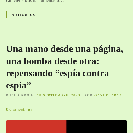
características ha aumentado…
e
n
ARTÍCULOS
c
i
a
a
Una mano desde una página,
r
t
una bomba desde otra:
i
f
repensando “espía contra
i
c
espía”
i
a
PUBLICADO EL
18 SEPTIEMBRE, 2023
POR
GAYURUAPAN
l
e
0
Comentarios
d
n
e
U
s
n
c