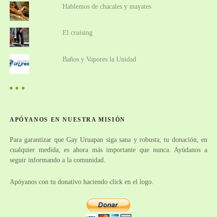
u
v
Hablemos de chacales y mayates
e
e
s
El cruising
p
s
a
Baños y Vapores la Unidad
r
t
a
o
d
i
s
s
APÓYANOS EN NUESTRA MISIÓN
f
r
Para garantizar que Gay Uruapan siga sana y robusta, tu donación, en
u
cualquier medida, es ahora más importante que nunca. Ayúdanos a
t
seguir informando a la comunidad.
a
r
Apóyanos con tu donativo haciendo click en el logo.
d
e
e