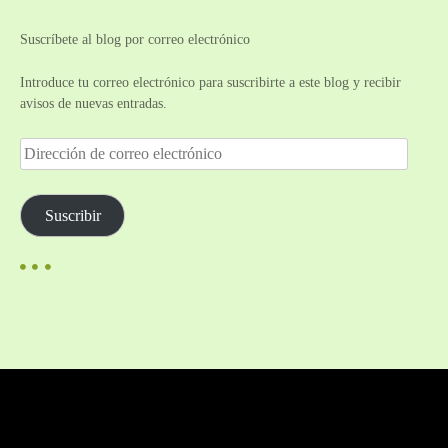
Suscríbete al blog por correo electrónico
Introduce tu correo electrónico para suscribirte a este blog y recibir
avisos de nuevas entradas.
D
i
r
e
Suscribir
c
c
i
ó
n
d
e
c
o
r
r