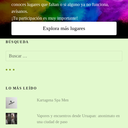
e
c
conoces lugares que faltan o si alguno ya no funciona,
x
avísanos.
i
o
¡Tu participación es muy importante!
o
ó
Explora más lugares
r
a
n
l
BÚSQUEDA
:
p
B
r
u
o
i
s
e
c
r
s
a
g
r
l
LO MÁS LEÍDO
:
o
o
s
Kartagena Spa Men
y
s
c
Vapores y encuentros desde Uruapan: anonimato en
l
p
una ciudad de paso
a