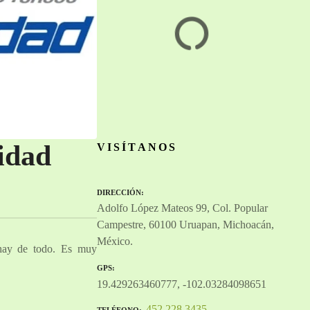
idad
VISÍTANOS
DIRECCIÓN
Adolfo López Mateos 99, Col. Popular
Campestre, 60100 Uruapan, Michoacán,
México.
 hay de todo. Es muy
GPS
19.429263460777, -102.03284098651
452 228 3435