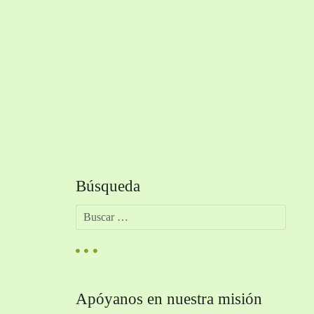
Búsqueda
B
u
s
c
a
r
Apóyanos en nuestra misión
: