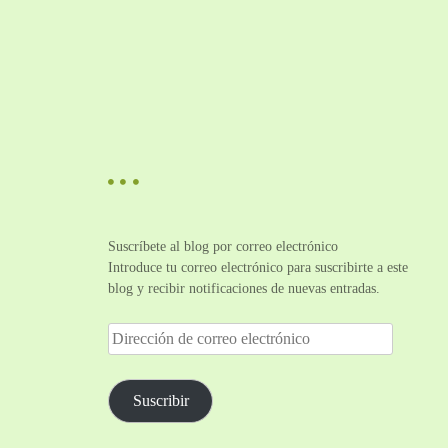
Suscríbete al blog por correo electrónico
Introduce tu correo electrónico para suscribirte a este
blog y recibir notificaciones de nuevas entradas.
D
i
r
e
Suscribir
c
c