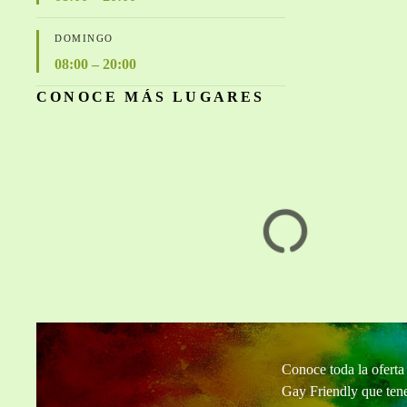
DOMINGO
08:00 – 20:00
CONOCE MÁS LUGARES
Casa Chikita Bed
Lu
& Breakfast
1
2
3
…
6
Next »
Conoce toda la ofert
Gay Friendly que tene