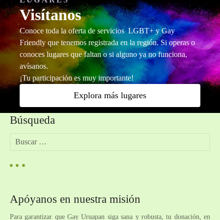
Visítanos
Conoce toda la oferta de servicios LGBT+ y Gay
Friendly que tenemos registrada en la región. Si operas o
conoces lugares que faltan o si alguno ya no funciona,
avísanos.
¡Tu participación es muy importante!
Explora más lugares
Búsqueda
B
u
s
c
a
r
Apóyanos en nuestra misión
:
Para garantizar que Gay Uruapan siga sana y robusta, tu donación, en