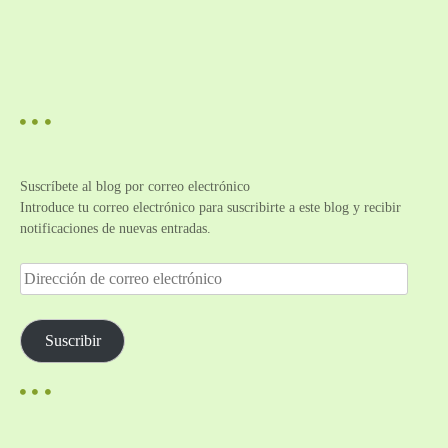
Suscríbete al blog por correo electrónico
Introduce tu correo electrónico para suscribirte a este blog y recibir
notificaciones de nuevas entradas.
D
i
r
e
Suscribir
c
c
i
ó
n