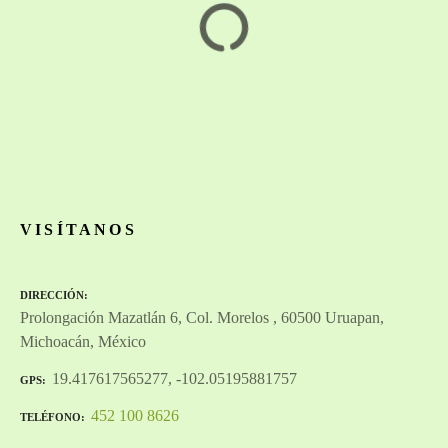
Luma Bar
1
2
3
…
6
Next »
VISÍTANOS
DIRECCIÓN
Prolongación Mazatlán 6, Col. Morelos , 60500 Uruapan,
Michoacán, México
19.417617565277, -102.05195881757
GPS
452 100 8626
TELÉFONO