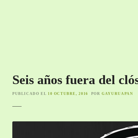
S
a
l
t
a
r
a
l
c
o
Seis años fuera del cló
n
t
e
PUBLICADO EL
10 OCTUBRE, 2016
POR
GAYURUAPAN
n
i
d
o