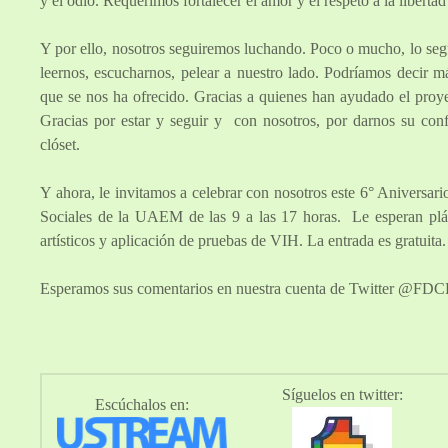
y el odio. Requerimos fortalecer el amor y el respeto a la liberta
Y por ello, nosotros seguiremos luchando. Poco o mucho, lo segu
leernos, escucharnos, pelear a nuestro lado. Podríamos decir 
que se nos ha ofrecido. Gracias a quienes han ayudado el proy
Gracias por estar y seguir y con nosotros, por darnos su conf
clóset.
Y ahora, le invitamos a celebrar con nosotros este 6° Aniversari
Sociales de la UAEM de las 9 a las 17 horas. Le esperan plátic
artísticos y aplicación de pruebas de VIH. La entrada es gratuit
Esperamos sus comentarios en nuestra cuenta de Twitter @FDCR
Síguelos en twitter:
Escúchalos en: