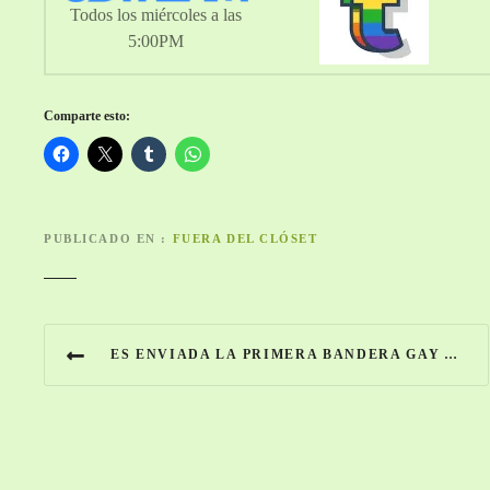
Todos los miércoles a las
5:00PM
Comparte esto:
PUBLICADO EN
FUERA DEL CLÓSET
N
ES ENVIADA LA PRIMERA BANDERA GAY AL ESPACIO, DECLARÁNDOLO LGBTI FRIENDLY
a
v
e