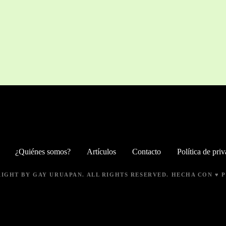
¿Quiénes somos?
Artículos
Contacto
Política de pri
RIGHT BY
GAY URUAPAN
. ALL RIGHTS RESERVED. HECHA CON ♥ 