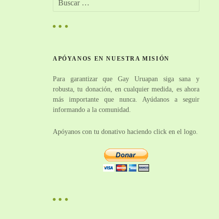
u
s
c
a
r
APÓYANOS EN NUESTRA MISIÓN
:
Para garantizar que Gay Uruapan siga sana y
robusta, tu donación, en cualquier medida, es ahora
más importante que nunca. Ayúdanos a seguir
informando a la comunidad.
Apóyanos con tu donativo haciendo click en el logo.