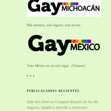
Más destinos, más lugares, más acción.
Todo México en un solo lugar. ¡Visítanos!
PUBLICACIONES RECIENTES
Salir del clóset en Uruapan después de los 40:
negocio, familia y derecho a reservarse