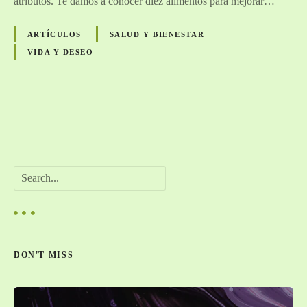
atributos. Te damos a conocer diez alimentos para mejorar…
ARTÍCULOS
SALUD Y BIENESTAR
VIDA Y DESEO
N
a
B
v
u
s
e
c
a
g
r
DON'T MISS
a
c