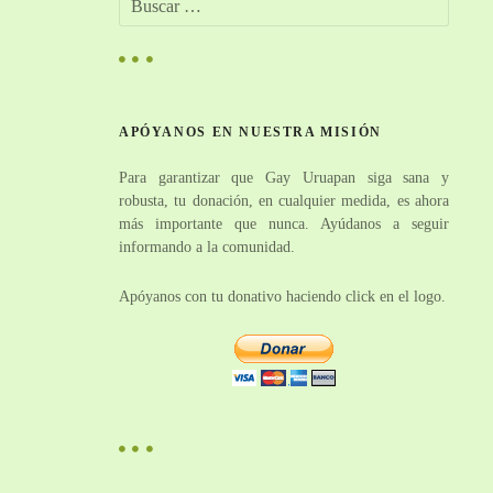
u
s
c
a
r
APÓYANOS EN NUESTRA MISIÓN
:
Para garantizar que Gay Uruapan siga sana y
robusta, tu donación, en cualquier medida, es ahora
más importante que nunca. Ayúdanos a seguir
informando a la comunidad.
Apóyanos con tu donativo haciendo click en el logo.