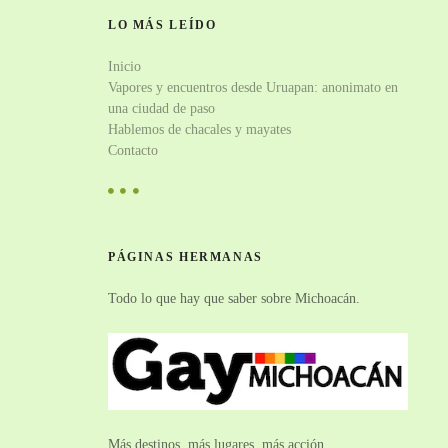
LO MÁS LEÍDO
Inicio
Vapores y encuentros desde Uruapan: anonimato en
una ciudad de paso
Hablemos de chacales y mayates
Contacto
PÁGINAS HERMANAS
Todo lo que hay que saber sobre Michoacán.
Más destinos, más lugares, más acción.