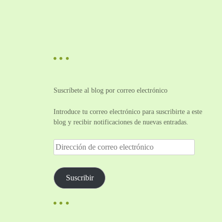
Suscríbete al blog por correo electrónico
Introduce tu correo electrónico para suscribirte a este
blog y recibir notificaciones de nuevas entradas.
D
i
r
e
Suscribir
c
c
i
ó