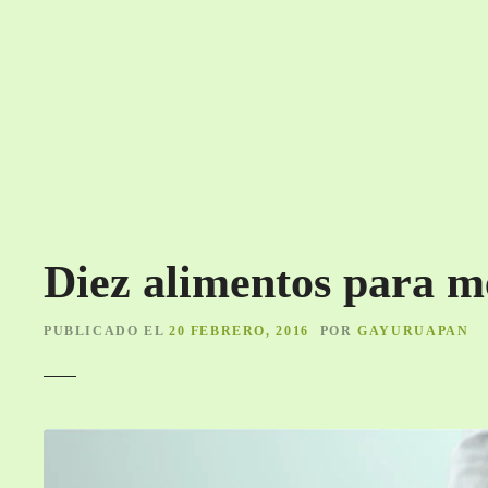
S
a
l
t
a
r
a
l
c
o
Diez alimentos para me
n
t
e
PUBLICADO EL
20 FEBRERO, 2016
POR
GAYURUAPAN
n
i
d
o