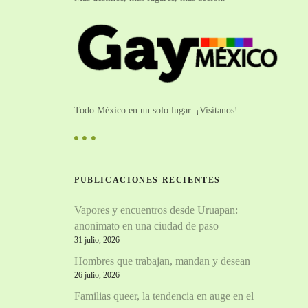
Todo México en un solo lugar. ¡Visítanos!
PUBLICACIONES RECIENTES
Vapores y encuentros desde Uruapan:
anonimato en una ciudad de paso
31 julio, 2026
Hombres que trabajan, mandan y desean
26 julio, 2026
Familias queer, la tendencia en auge en el