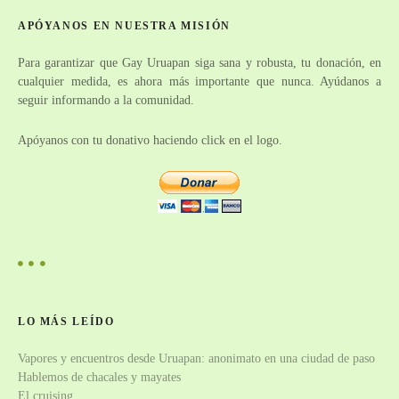
i
r
APÓYANOS EN NUESTRA MISIÓN
:
ó
Para garantizar que Gay Uruapan siga sana y robusta, tu donación, en
n
cualquier medida, es ahora más importante que nunca. Ayúdanos a
seguir informando a la comunidad.
d
e
Apóyanos con tu donativo haciendo click en el logo.
e
n
t
r
a
LO MÁS LEÍDO
Vapores y encuentros desde Uruapan: anonimato en una ciudad de paso
d
Hablemos de chacales y mayates
El cruising