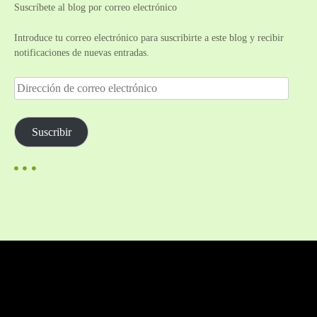
Suscríbete al blog por correo electrónico
Introduce tu correo electrónico para suscribirte a este blog y recibir
notificaciones de nuevas entradas.
D
i
r
e
Suscribir
c
c
i
ó
n
d
e
c
o
r
r
e