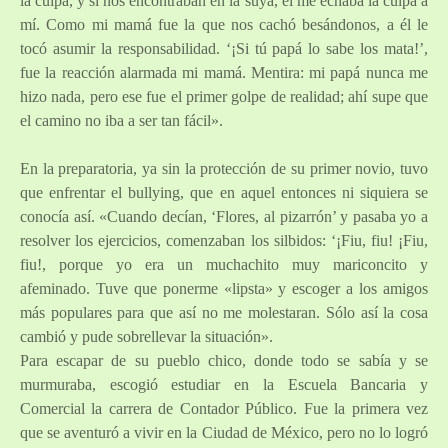
la culpa, y si nos encontraban en la suya, él me echaba la culpa a
mí. Como mi mamá fue la que nos cachó besándonos, a él le
tocó asumir la responsabilidad. ‘¡Si tú papá lo sabe los mata!’,
fue la reacción alarmada mi mamá. Mentira: mi papá nunca me
hizo nada, pero ese fue el primer golpe de realidad; ahí supe que
el camino no iba a ser tan fácil».
En la preparatoria, ya sin la protección de su primer novio, tuvo
que enfrentar el bullying, que en aquel entonces ni siquiera se
conocía así. «Cuando decían, ‘Flores, al pizarrón’ y pasaba yo a
resolver los ejercicios, comenzaban los silbidos: ‘¡Fiu, fiu! ¡Fiu,
fiu!, porque yo era un muchachito muy mariconcito y
afeminado. Tuve que ponerme «lipsta» y escoger a los amigos
más populares para que así no me molestaran. Sólo así la cosa
cambió y pude sobrellevar la situación».
Para escapar de su pueblo chico, donde todo se sabía y se
murmuraba, escogió estudiar en la Escuela Bancaria y
Comercial la carrera de Contador Público. Fue la primera vez
que se aventuró a vivir en la Ciudad de México, pero no lo logró