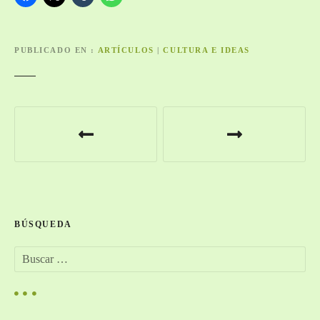
PUBLICADO EN
ARTÍCULOS
|
CULTURA E IDEAS
N
a
v
e
BÚSQUEDA
g
B
a
u
s
c
c
a