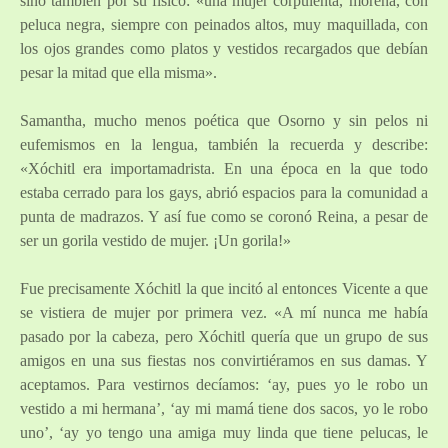
sino también por su físico: «una mujer corpulenta, morena, con
peluca negra, siempre con peinados altos, muy maquillada, con
los ojos grandes como platos y vestidos recargados que debían
pesar la mitad que ella misma».
Samantha, mucho menos poética que Osorno y sin pelos ni
eufemismos en la lengua, también la recuerda y describe:
«Xóchitl era importamadrista. En una época en la que todo
estaba cerrado para los gays, abrió espacios para la comunidad a
punta de madrazos. Y así fue como se coronó Reina, a pesar de
ser un gorila vestido de mujer. ¡Un gorila!»
Fue precisamente Xóchitl la que incitó al entonces Vicente a que
se vistiera de mujer por primera vez. «A mí nunca me había
pasado por la cabeza, pero Xóchitl quería que un grupo de sus
amigos en una sus fiestas nos convirtiéramos en sus damas. Y
aceptamos. Para vestirnos decíamos: ‘ay, pues yo le robo un
vestido a mi hermana’, ‘ay mi mamá tiene dos sacos, yo le robo
uno’, ‘ay yo tengo una amiga muy linda que tiene pelucas, le