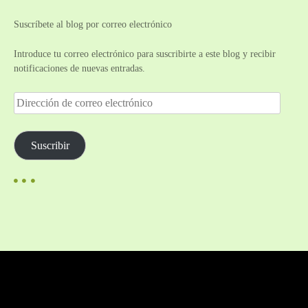
Suscríbete al blog por correo electrónico
Introduce tu correo electrónico para suscribirte a este blog y recibir
notificaciones de nuevas entradas.
D
i
r
e
Suscribir
c
c
i
ó
n
d
e
c
o
r
r