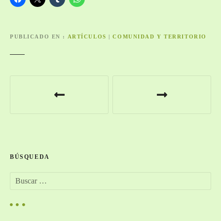
PUBLICADO EN
ARTÍCULOS
|
COMUNIDAD Y TERRITORIO
N
a
v
e
BÚSQUEDA
g
B
a
u
s
c
c
a