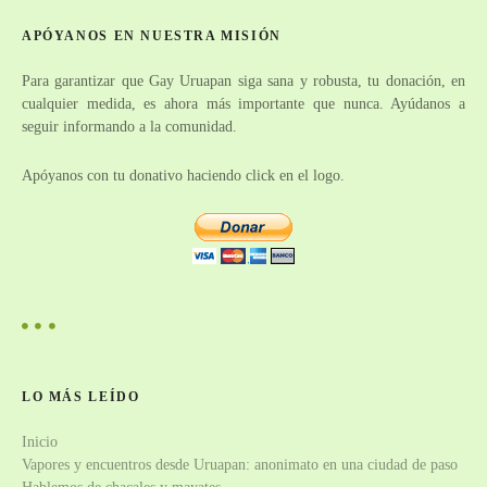
i
r
APÓYANOS EN NUESTRA MISIÓN
:
ó
Para garantizar que Gay Uruapan siga sana y robusta, tu donación, en
n
cualquier medida, es ahora más importante que nunca. Ayúdanos a
seguir informando a la comunidad.
d
e
Apóyanos con tu donativo haciendo click en el logo.
e
n
t
r
a
LO MÁS LEÍDO
Inicio
d
Vapores y encuentros desde Uruapan: anonimato en una ciudad de paso