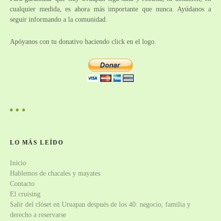
n
cualquier medida, es ahora más importante que nunca. Ayúdanos a
seguir informando a la comunidad.
d
e
Apóyanos con tu donativo haciendo click en el logo.
e
n
t
r
a
LO MÁS LEÍDO
Inicio
d
Hablemos de chacales y mayates
a
Contacto
El cruising
s
Salir del clóset en Uruapan después de los 40: negocio, familia y
derecho a reservarse