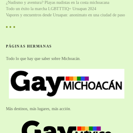
¿Nudismo y aventura? Playas nudistas en la costa michoacana
Todo un éxito la marcha LGBTTTIQ+ Uruapan 2024
Vapores y encuentros desde Uruapan: anonimato en una ciudad de paso
PÁGINAS HERMANAS
Todo lo que hay que saber sobre Michoacán.
Más destinos, más lugares, más acción.