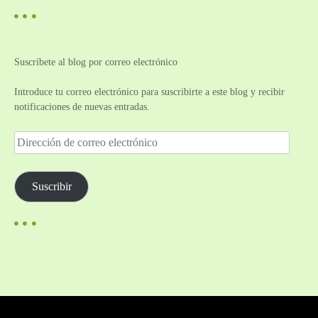
Suscríbete al blog por correo electrónico
Introduce tu correo electrónico para suscribirte a este blog y recibir
notificaciones de nuevas entradas.
D
i
r
e
Suscribir
c
c
i
ó
n
d
e
c
o