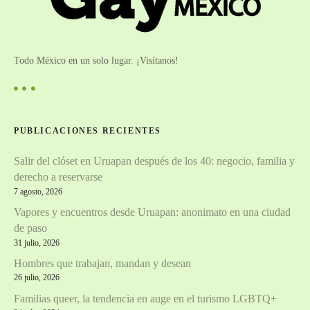
Todo México en un solo lugar. ¡Visítanos!
PUBLICACIONES RECIENTES
Salir del clóset en Uruapan después de los 40: negocio, familia y
derecho a reservarse
7 agosto, 2026
Vapores y encuentros desde Uruapan: anonimato en una ciudad
de paso
31 julio, 2026
Hombres que trabajan, mandan y desean
26 julio, 2026
Familias queer, la tendencia en auge en el turismo LGBTQ+