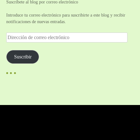
Suscríbete al blog por correo electrónico
Introduce tu correo electrónico para suscribirte a este blog y recibir
notificaciones de nuevas entradas.
D
i
r
e
Suscribir
c
c
i
ó
n
d
e
c
o
r
r
e