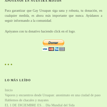
APÓYANOS EN NUESTRA MISIÓN
:
ó
Para garantizar que Gay Uruapan siga sana y robusta, tu donación, en
n
cualquier medida, es ahora más importante que nunca. Ayúdanos a
seguir informando a la comunidad.
d
e
Apóyanos con tu donativo haciendo click en el logo.
e
n
t
r
a
LO MÁS LEÍDO
Inicio
d
Vapores y encuentros desde Uruapan: anonimato en una ciudad de paso
a
Hablemos de chacales y mayates
EL 1 DE DICIEMBRE ES… Día Mundial del Sida