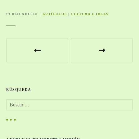
PUBLICADO EN
ARTÍCULOS
|
CULTURA E IDEAS
N
a
v
e
BÚSQUEDA
g
B
a
u
s
c
c
a
i
r