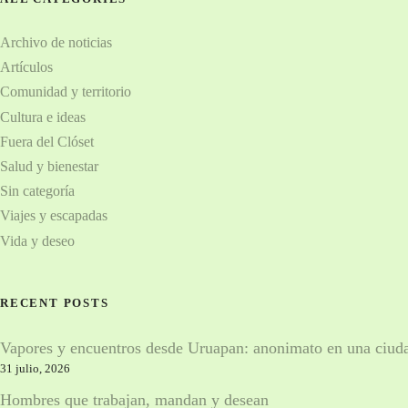
a
v
Archivo de noticias
Artículos
e
Comunidad y territorio
g
Cultura e ideas
Fuera del Clóset
a
Salud y bienestar
c
Sin categoría
Viajes y escapadas
i
Vida y deseo
ó
n
RECENT POSTS
d
Vapores y encuentros desde Uruapan: anonimato en una ciud
e
31 julio, 2026
Hombres que trabajan, mandan y desean