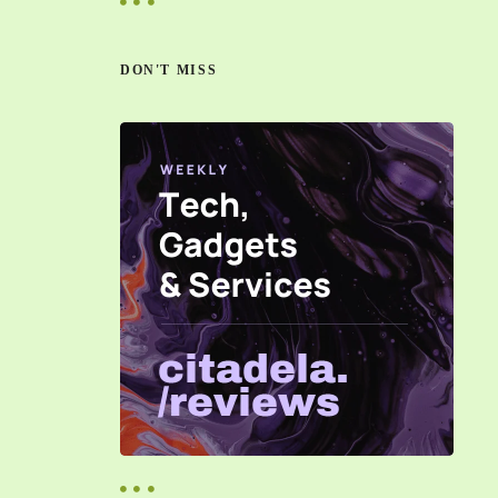
c
a
r
DON'T MISS