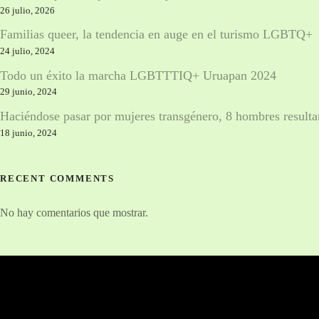
l
26 julio, 2026
o
Familias queer, la tendencia en auge en el turismo LGBTQ+
24 julio, 2024
s
Todo un éxito la marcha LGBTTTIQ+ Uruapan 2024
p
29 junio, 2024
u
Haciéndose pasar por mujeres transgénero, 8 hombres resulta
18 junio, 2024
e
s
RECENT COMMENTS
t
No hay comentarios que mostrar.
o
s