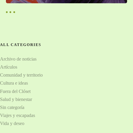
e
u
e
e
s
h
s
o
m
t
ALL CATEGORIES
o
s
o
Archivo de noticias
e
s
Artículos
x
Comunidad y territorio
u
a
Cultura e ideas
l
Fuera del Clóset
d
Salud y bienestar
e
Sin categoría
a
Viajes y escapadas
n
Vida y deseo
t
e