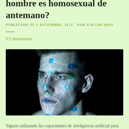
hombre es homosexual de
antemano?
PUBLICADO EL
1 DICIEMBRE, 2023
POR
GAYURUAPAN
e
0
Comentarios
n
¿
P
o
d
r
í
a
l
a
i
n
Siguen utilizando las capacidades de inteligencia artificial para
t