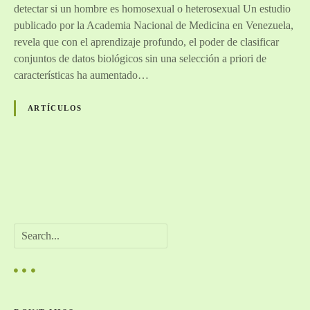
detectar si un hombre es homosexual o heterosexual Un estudio
e
publicado por la Academia Nacional de Medicina en Venezuela,
l
revela que con el aprendizaje profundo, el poder de clasificar
i
conjuntos de datos biológicos sin una selección a priori de
g
características ha aumentado…
e
n
ARTÍCULOS
c
i
a
a
N
r
t
a
i
B
f
v
u
i
s
c
e
c
i
a
g
a
r