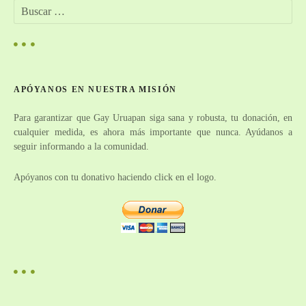
B
a
u
s
c
c
a
i
r
APÓYANOS EN NUESTRA MISIÓN
:
ó
Para garantizar que Gay Uruapan siga sana y robusta, tu donación, en
n
cualquier medida, es ahora más importante que nunca. Ayúdanos a
seguir informando a la comunidad.
d
e
Apóyanos con tu donativo haciendo click en el logo.
e
n
t
r