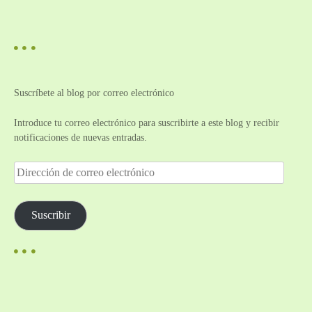
Suscríbete al blog por correo electrónico
Introduce tu correo electrónico para suscribirte a este blog y recibir
notificaciones de nuevas entradas.
D
i
r
e
Suscribir
c
c
i
ó
n
d