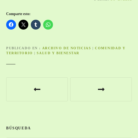
Comparte esto:
PUBLICADO EN
ARCHIVO DE NOTICIAS
|
COMUNIDAD Y
TERRITORIO
|
SALUD Y BIENESTAR
N
a
v
e
BÚSQUEDA
g