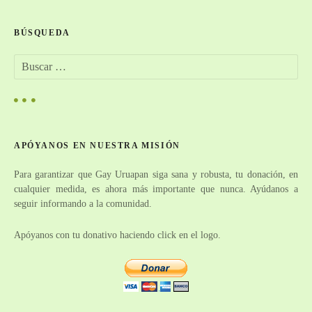
e
BÚSQUEDA
g
B
a
u
s
c
c
a
i
r
APÓYANOS EN NUESTRA MISIÓN
:
ó
Para garantizar que Gay Uruapan siga sana y robusta, tu donación, en
n
cualquier medida, es ahora más importante que nunca. Ayúdanos a
seguir informando a la comunidad.
d
e
Apóyanos con tu donativo haciendo click en el logo.
e
n