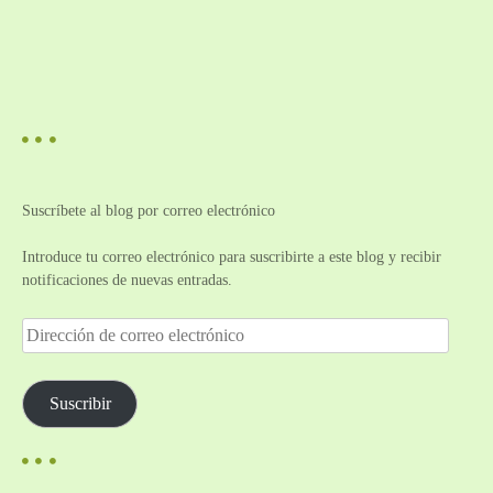
Suscríbete al blog por correo electrónico
Introduce tu correo electrónico para suscribirte a este blog y recibir
notificaciones de nuevas entradas.
D
i
r
e
Suscribir
c
c
i
ó