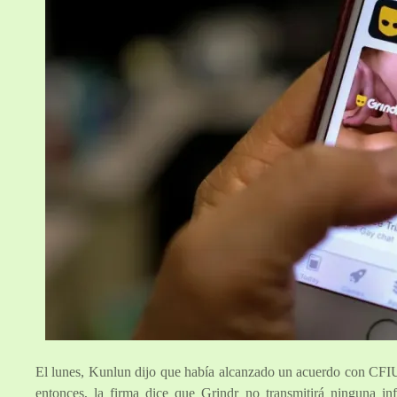
El lunes, Kunlun dijo que había alcanzado un acuerdo con CFIUS
entonces, la firma dice que Grindr no transmitirá ninguna i