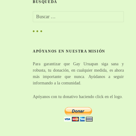
BÚSQUEDA
B
u
s
c
a
r
APÓYANOS EN NUESTRA MISIÓN
:
Para garantizar que Gay Uruapan siga sana y
robusta, tu donación, en cualquier medida, es ahora
más importante que nunca. Ayúdanos a seguir
informando a la comunidad.
Apóyanos con tu donativo haciendo click en el logo.