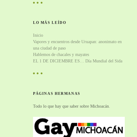
LO MÁS LEÍDO
Inicio
Vapores y encuentros desde Uruapan: anonimato en
una ciudad de paso
Hablemos de chacales y mayates
EL 1 DE DICIEMBRE ES… Día Mundial del Sida
PÁGINAS HERMANAS
Todo lo que hay que saber sobre Michoacán.