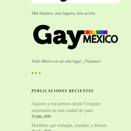
Más destinos, más lugares, más acción.
Todo México en un solo lugar. ¡Visítanos!
PUBLICACIONES RECIENTES
Vapores y encuentros desde Uruapan:
anonimato en una ciudad de paso
31 julio, 2026
Hombres que trabajan, mandan y desean