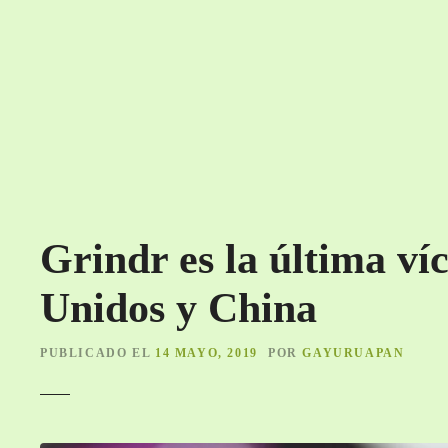
S
a
l
t
a
r
a
l
c
o
Grindr es la última ví
n
t
Unidos y China
e
n
i
PUBLICADO EL
14 MAYO, 2019
POR
GAYURUAPAN
d
o