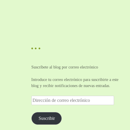
Suscríbete al blog por correo electrónico
Introduce tu correo electrónico para suscribirte a este
blog y recibir notificaciones de nuevas entradas.
D
i
r
e
Suscribir
c
c