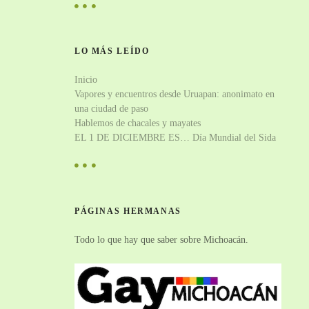
LO MÁS LEÍDO
Inicio
Vapores y encuentros desde Uruapan: anonimato en
una ciudad de paso
Hablemos de chacales y mayates
EL 1 DE DICIEMBRE ES… Día Mundial del Sida
PÁGINAS HERMANAS
Todo lo que hay que saber sobre Michoacán.