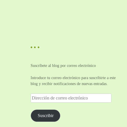
Suscríbete al blog por correo electrónico
Introduce tu correo electrónico para suscribirte a este
blog y recibir notificaciones de nuevas entradas.
D
i
r
e
Suscribir
c
c