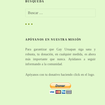
BÚSQUEDA
B
u
s
c
a
r
APÓYANOS EN NUESTRA MISIÓN
:
Para garantizar que Gay Uruapan siga sana y
robusta, tu donación, en cualquier medida, es ahora
más importante que nunca. Ayúdanos a seguir
informando a la comunidad.
Apóyanos con tu donativo haciendo click en el logo.