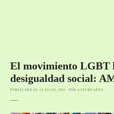
S
a
l
t
a
r
a
l
c
o
El movimiento LGBT h
n
t
desigualdad social: 
e
n
i
PUBLICADO EL
14 JULIO, 2021
POR
GAYURUAPAN
d
o