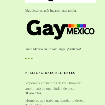
Más destinos, más lugares, más acción.
Todo México en un solo lugar. ¡Visítanos!
PUBLICACIONES RECIENTES
Vapores y encuentros desde Uruapan:
anonimato en una ciudad de paso
31 julio, 2026
Hombres que trabajan, mandan y desean