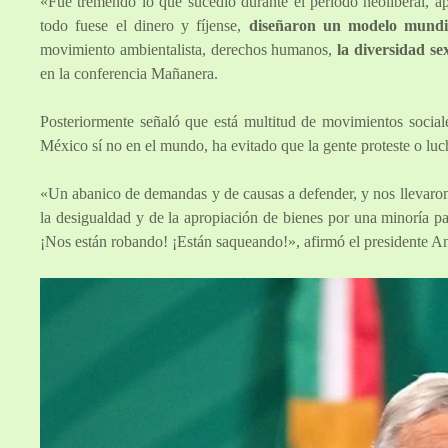
«Fue tremendo lo que sucedió durante el periodo neoliberal, ap
todo fuese el dinero y fíjense,
diseñaron un modelo mundia
movimiento ambientalista, derechos humanos,
la diversidad se
en la conferencia Mañanera.
Posteriormente señaló que está multitud de movimientos sociales
México sí no en el mundo, ha evitado que la gente proteste o luche
«Un abanico de demandas y de causas a defender, y nos llevaron 
la desigualdad y de la apropiación de bienes por una minoría pa
¡Nos están robando! ¡Están saqueando!», afirmó el presidente 